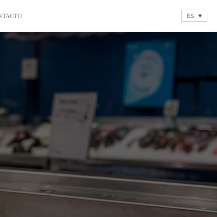
NTACTO
ES