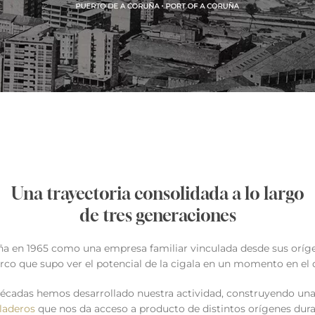
Una trayectoria consolidada a lo largo
de tres generaciones
uña en 1965 como una empresa familiar vinculada desde sus oríg
arco que supo ver el potencial de la cigala en un momento en el 
 décadas hemos desarrollado nuestra actividad, construyendo un
laderos
que nos da acceso a producto de distintos orígenes dura