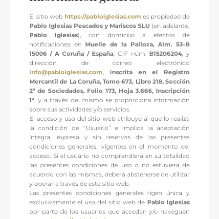
El sitio web
https://pabloiglesias.com
es propiedad de
Pablo Iglesias Pescados y Mariscos SLU
(en adelante,
Pablo Iglesias
), con domicilio a efectos de
notificaciones en
Muelle de la Palloza, Alm. 53-B
15006 / A Coruña / España
, CIF núm.
B15206204
, y
dirección de correo electrónico
info@pabloiglesias.com
,
inscrita en el Registro
Mercantil de La Coruña, Tomo 673, Libro 218, Sección
2ª de Sociedades, Folio 173, Hoja 3.666, Inscripción
1ª
, y a través del mismo se proporciona información
sobre sus actividades y/o servicios.
El acceso y uso del sitio web atribuye al que lo realiza
la condición de “Usuario” e implica la aceptación
íntegra, expresa y sin reservas de las presentes
condiciones generales, vigentes en el momento del
acceso. Si el usuario no comprendiera en su totalidad
las presentes condiciones de uso o no estuviera de
acuerdo con las mismas, deberá abstenerse de utilizar
y operar a través de este sitio web.
Las presentes condiciones generales rigen única y
exclusivamente el uso del sitio web de
Pablo Iglesias
por parte de los usuarios que accedan y/o naveguen